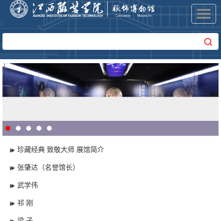
Toggl
navig
珍藏经典 致敬大师 展馆简介
张肇达（名誉馆长）
武学伟
祁 刚
梁 子