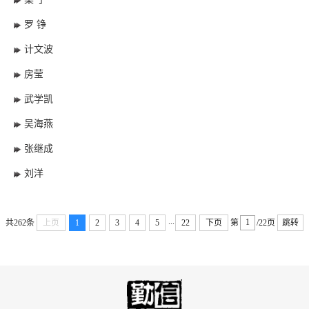
罗 铮
计文波
房莹
武学凯
吴海燕
张继成
刘洋
...
共262条
上页
1
2
3
4
5
22
下页
第
/22页
跳转