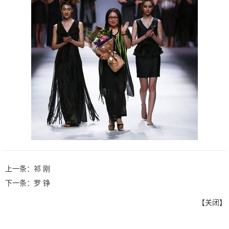
上一条：
祁 刚
下一条：
罗 铮
【
关闭
】