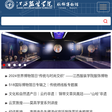
Toggl
navig
2024世界博物馆日“传统与时尚交织” ——江西服装学院服饰博物
馆明清传统服饰纹样研究展
518国际博物馆日专辑之｜传统绣线板专题展
文化和自然遗产日｜云约非遗｜ 锦带文章凤凰冠——“山哈”非遗
文化典藏展
云赏敦煌——莫高学堂系列讲座
经纬乾坤——李雨来先生藏清代宫廷服饰萃珍专题展览