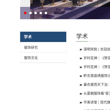
学术
学术
服饰研究
清明宋韵 | 衣
服饰文化
岁时花神｜《贺
岁时花神｜《贺
黔东南苗绣服饰
垂衣裳而天下治
从夏朝服饰看“家
华美讲堂 | 现