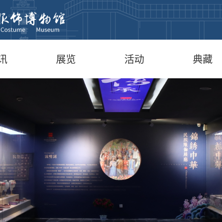
讯
展览
活动
典藏