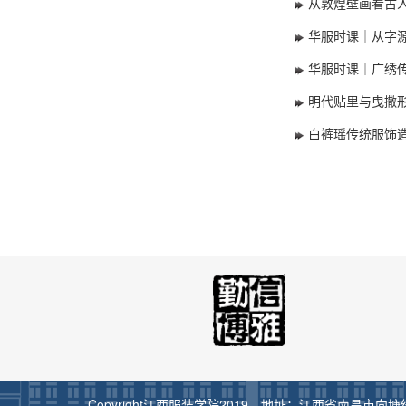
从敦煌壁画看古
华服时课｜从字
华服时课｜广绣
明代贴里与曳撒
白裤瑶传统服饰
Copyright江西服装学院2019 地址：江西省南昌市向