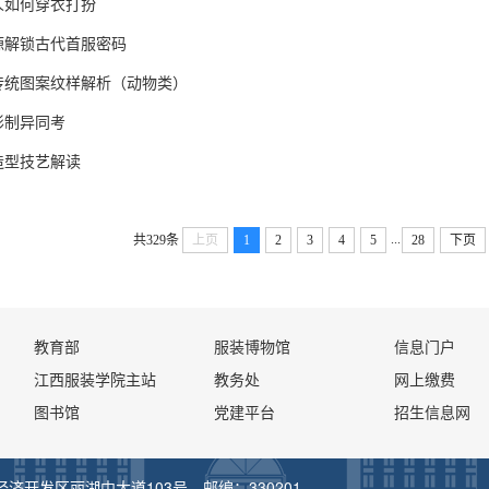
人如何穿衣打扮
源解锁古代首服密码
传统图案纹样解析（动物类）
形制异同考
造型技艺解读
...
共329条
上页
1
2
3
4
5
28
下页
教育部
服装博物馆
信息门户
江西服装学院主站
教务处
网上缴费
图书馆
党建平台
招生信息网
塘经济开发区丽湖中大道103号 邮编：330201